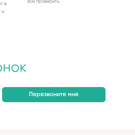
все проверить.
т в
 и
онок
Перезвоните мне