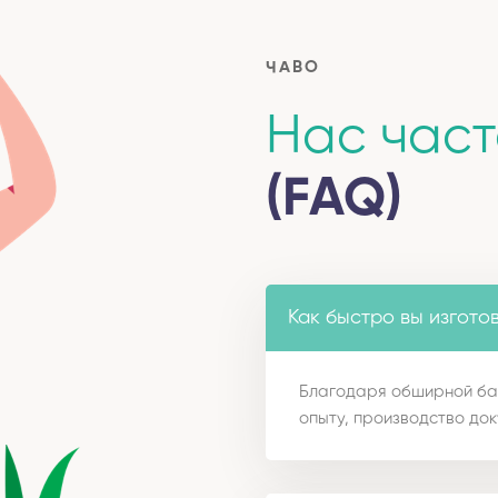
ЧАВО
Нас час
(FAQ)
Как быстро вы изгото
Благодаря обширной ба
опыту, производство док